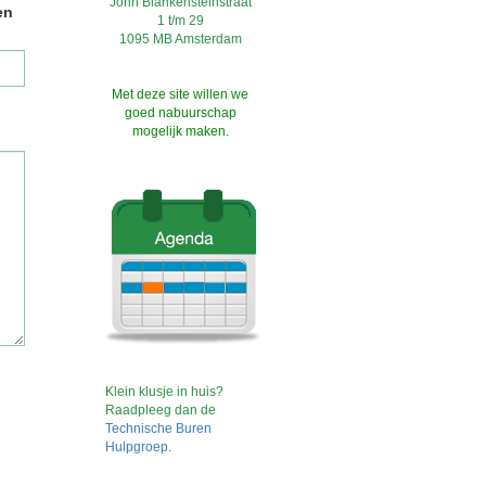
John Blankensteinstraat
en
1 t/m 29
1095 MB Amsterdam
Met deze site willen we
goed nabuurschap
mogelijk maken.
Klein klusje in huis?
Raadpleeg dan de
Technische Buren
Hulpgroep
.