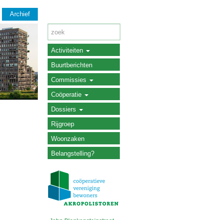
Archief
Activiteiten
Buurtberichten
Commissies
Coöperatie
Dossiers
Rijgroep
Woonzaken
Belangstelling?