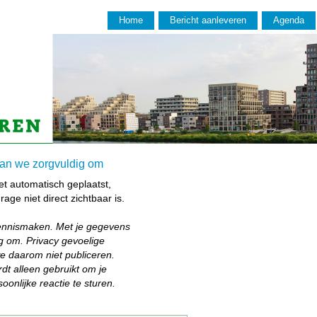
Home
Bericht aanleveren
Agenda
aan we zorgvuldig om
iet automatisch geplaatst,
age niet direct zichtbaar is.
ennismaken. Met je gegevens
g om. Privacy gevoelige
we daarom niet publiceren.
dt alleen gebruikt om je
oonlijke reactie te sturen.