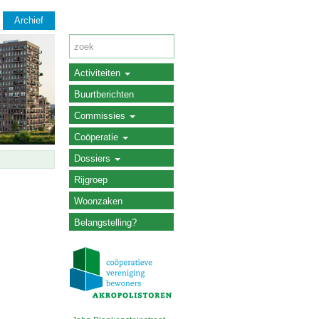
Archief
Activiteiten
Buurtberichten
Commissies
Coöperatie
Dossiers
Rijgroep
Woonzaken
Belangstelling?