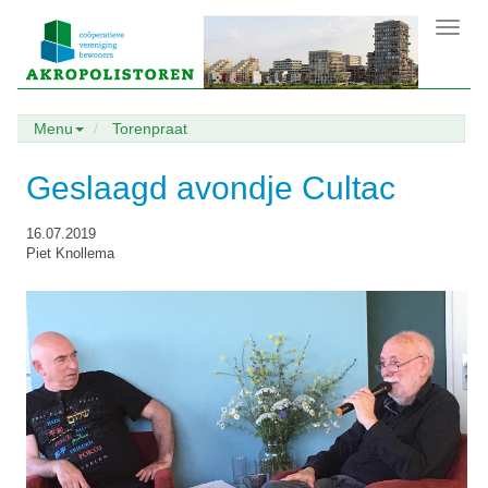
Toggl
navig
Menu
Torenpraat
Geslaagd avondje Cultac
16.07.2019
Piet Knollema