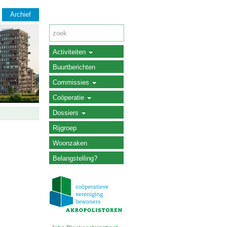
Archief
Activiteiten
Buurtberichten
Commissies
Coöperatie
Dossiers
Rijgroep
Woonzaken
Belangstelling?