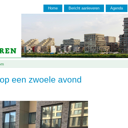
Home
Bericht aanleveren
Agenda
om
 op een zwoele avond