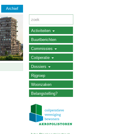
Archief
Activiteiten
Buurtberichten
Commissies
Coöperatie
Dossiers
Rijgroep
Woonzaken
Belangstelling?