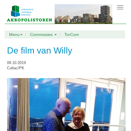
Toggl
navig
Menu
Commissies
TorCom
De film van Willy
09.10.2019
Cultac/PK