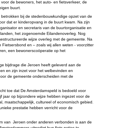
in voor de bewoners, het auto- en fietsverkeer, de
eigen buurt.
ef betrokken bij de stedenbouwkundige opzet van de
voor dat er kinderopvang in de buurt kwam. Na zijn
ganisator en secretaris van de buurtorganisatie en
 Eilanden, het zogenoemde Eilandenoverleg. Nog
p gestructureerde wijze overleg met de gemeente. Na
de Fietsersbond en – zoals wij allen weten - voorzitter
oren, een bewonerscoöperatie op het
ige bijdrage die Jeroen heeft geleverd aan de
den en zijn inzet voor het welbevinden en
 door de gemeente onderscheiden met de
cht toe dat De Amsterdamspeld is bedoeld voor
f jaar op bijzondere wijze hebben ingezet voor de
, maatschappelijk, cultureel of economisch gebied.
nieke prestatie hebben verricht voor de
naam van Jeroen onder anderen verbonden is aan de
 Amsterdammers uitnodigt hun fiets netjes te