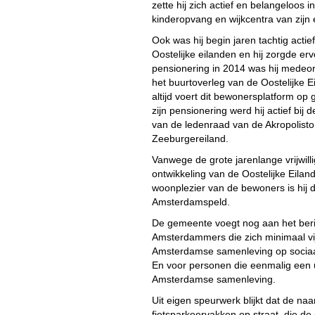
zette hij zich actief en belangeloos 
kinderopvang en wijkcentra van zijn 
Ook was hij begin jaren tachtig acti
Oostelijke eilanden en hij zorgde er
pensionering in 2014 was hij medeor
het buurtoverleg van de Oostelijke
altijd voert dit bewonersplatform o
zijn pensionering werd hij actief bij 
van de ledenraad van de Akropolist
Zeeburgereiland.
Vanwege de grote jarenlange vrijwill
ontwikkeling van de Oostelijke Eilan
woonplezier van de bewoners is hij
Amsterdamspeld.
De gemeente voegt nog aan het beri
Amsterdammers die zich minimaal vij
Amsterdamse samenleving op sociaal
En voor personen die eenmalig een u
Amsterdamse samenleving.
Uit eigen speurwerk blijkt dat de 
fietsparkeervakken op straat, die de