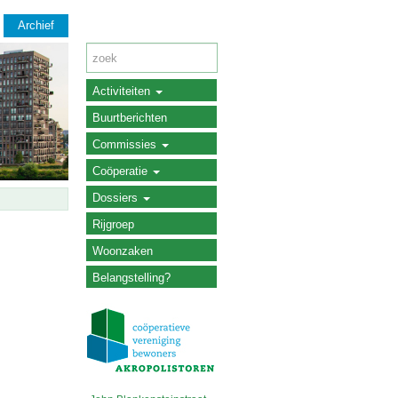
Archief
Activiteiten
Buurtberichten
Commissies
Coöperatie
Dossiers
Rijgroep
Woonzaken
Belangstelling?