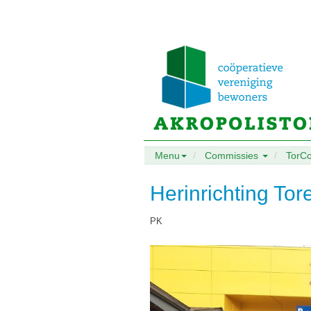
Menu
Commissies
TorC
Herinrichting To
PK