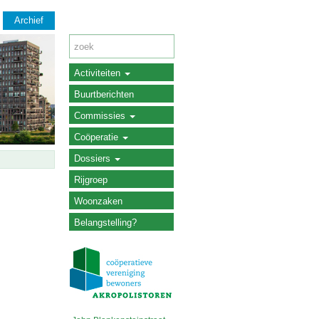
Archief
Activiteiten
Buurtberichten
Commissies
Coöperatie
Dossiers
Rijgroep
Woonzaken
Belangstelling?