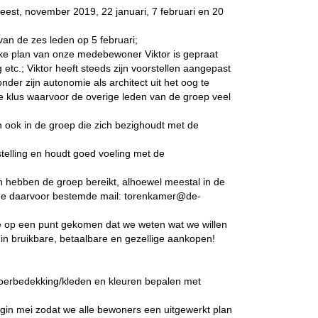
weest, november 2019, 22 januari, 7 februari en 20
van de zes leden op 5 februari;
jke plan van onze medebewoner Viktor is gepraat
tc.; Viktor heeft steeds zijn voorstellen aangepast
der zijn autonomie als architect uit het oog te
e klus waarvoor de overige leden van de groep veel
n ook in de groep die zich bezighoudt met de
telling en houdt goed voeling met de
n hebben de groep bereikt, alhoewel meestal in de
de daarvoor bestemde mail: torenkamer@de-
ie op een punt gekomen dat we weten wat we willen
in bruikbare, betaalbare en gezellige aankopen!
oerbedekking/kleden en kleuren bepalen met
begin mei zodat we alle bewoners een uitgewerkt plan