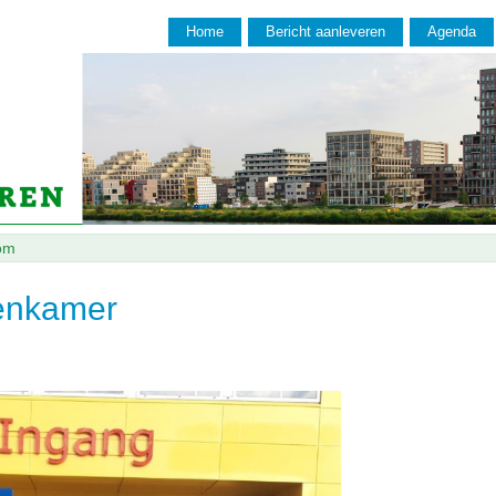
Home
Bericht aanleveren
Agenda
om
renkamer