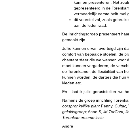
kunnen presenteren. Net zoals V
gepresenteerd in de Torenkam
vermoedelijk eerste helft mei
dit voorstel zal, zoals gebru
aan de ledenraad.
De Inrichtingsgroep presenteert haar
gemaakt zijn.
Jullie kunnen ervan overtuigd zijn d
comfort van bepaalde stoelen, de pra
chantant sfeer die we wensen voor d
moet kunnen vergaderen, de verschil
de Torenkamer, de flexibiliteit van h
kunnen worden, de darters die hun
kleden etc.
En....laat ik jullie geruststellen: we
Namens de groep inrichting Torenk
oorspronkelijke plan;
Fenny,
Cultac;
geluidsgroep;
Anne S,
lid TorCom, li
Torenkamercommissie.
André