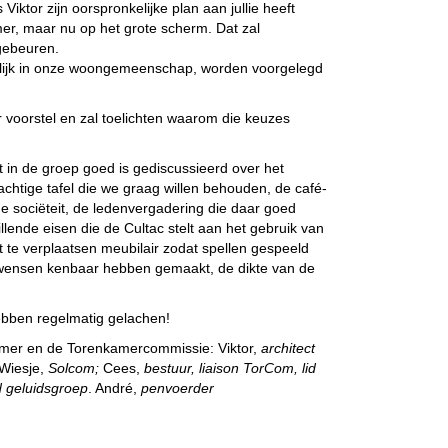
iktor zijn oorspronkelijke plan aan jullie heeft
er, maar nu op het grote scherm. Dat zal
 gebeuren.
ikelijk in onze woongemeenschap, worden voorgelegd
 voorstel en zal toelichten waarom die keuzes
at in de groep goed is gediscussieerd over het
chtige tafel die we graag willen behouden, de café-
e sociëteit, de ledenvergadering die daar goed
lende eisen die de Cultac stelt aan het gebruik van
et te verplaatsen meubilair zodat spellen gespeeld
 wensen kenbaar hebben gemaakt, de dikte van de
 hebben regelmatig gelachen!
amer en de Torenkamercommissie: Viktor,
architect
Wiesje,
Solcom;
Cees,
bestuur, liaison TorCom, lid
d geluidsgroep
. André,
penvoerder