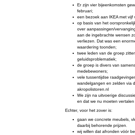
Er zijn vier bijeenkomsten ge
februari;
een bezoek aan IKEA met vijf 
op basis van het oorspronkeli
over aanpassingen/vervanging e
aan de ingebrachte wensen zon
verliezen. Dat was een enorm
waardering toonden;
twee leden van de groep zitte
geluidsproblematiek;
de groep is divers van samens
medebewoners;
vele tussentijdse raadgevinge
wandelgangen en zelden via 
akropolistoren.nl
We zijn na uitvoerige discuss
en dat we nu moeten vertalen 
Echter, voor het zover is:
gaan we concrete meubels, vl
daarbij behorende prijzen.
wij willen dat afronden vóór 