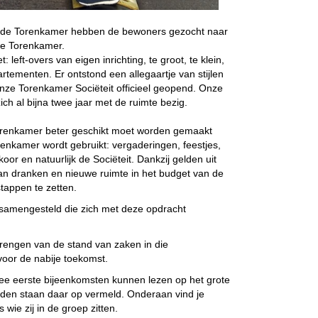
an de Torenkamer hebben de bewoners gezocht naar
 de Torenkamer.
 left-overs van eigen inrichting, te groot, te klein,
artementen. Er ontstond een allegaartje van stijlen
onze Torenkamer Sociëteit officieel geopend. Onze
h al bijna twee jaar met de ruimte bezig.
Torenkamer beter geschikt moet worden gemaakt
enkamer wordt gebruikt: vergaderingen, feestjes,
oor en natuurlijk de Sociëteit. Dankzij gelden uit
an dranken en nieuwe ruimte in het budget van de
stappen te zetten.
 samengesteld die zich met deze opdracht
 brengen van de stand van zaken in die
voor de nabije toekomst.
wee eerste bijeenkomsten kunnen lezen op het grote
den staan daar op vermeld. Onderaan vind je
ie zij in de groep zitten.